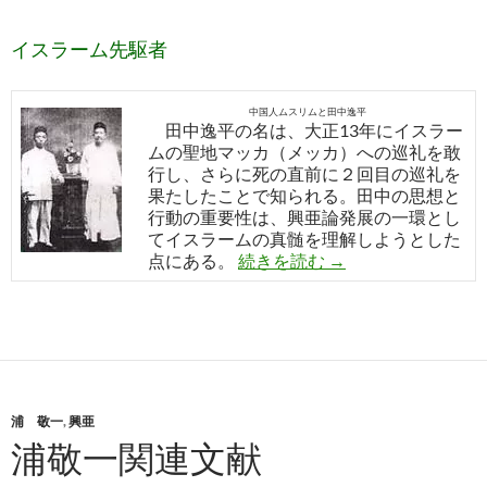
イスラーム先駆者
中国人ムスリムと田中逸平
田中逸平の名は、大正13年にイスラー
ムの聖地マッカ（メッカ）への巡礼を敢
行し、さらに死の直前に２回目の巡礼を
果たしたことで知られる。田中の思想と
行動の重要性は、興亜論発展の一環とし
てイスラームの真髄を理解しようとした
イスラーム先駆者 
点にある。
続きを読む
→
浦 敬一
,
興亜
浦敬一関連文献