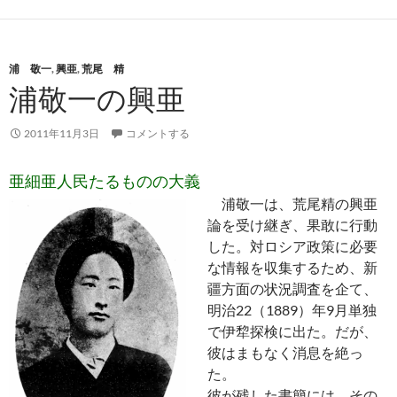
浦 敬一
,
興亜
,
荒尾 精
浦敬一の興亜
2011年11月3日
コメントする
亜細亜人民たるものの大義
浦敬一は、荒尾精の興亜
論を受け継ぎ、果敢に行動
した。対ロシア政策に必要
な情報を収集するため、新
疆方面の状況調査を企て、
明治22（1889）年9月単独
で伊犂探検に出た。だが、
彼はまもなく消息を絶っ
た。
彼が残した書簡には、その