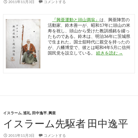
2011年11月3日
コメントする
『興亜運動と頭山満翁』
は、興亜陣営の
活動家、鈴木善一が、昭和17年に頭山の米
寿を祝し、頭山から受けた教訓感銘を綴っ
たものである。鈴木は、明治36年に茨城県
で生まれた。国士舘時代に親交を持ったの
が、八幡博堂で、彼とは昭和4年5月に信州
『興亜運
国民党を設立している。
続きを読む
→
イスラーム
,
巡礼
,
田中逸平
,
興亜
イスラーム先駆者 田中逸平
2011年11月3日
コメントする