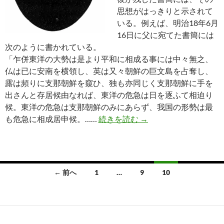
思想がはっきりと示されて
いる。例えば、明治18年6月
16日に父に宛てた書簡には
次のように書かれている。
「乍併東洋の大勢は是より平和に相成る事には中々無之、
仏は已に安南を横領し、英は又々朝鮮の巨文島を占奪し、
露は頻りに支那朝鮮を窺ひ、独も亦同じく支那朝鮮に手を
出さんと存居候由なれば、東洋の危急は日を逐ふて相迫り
候。東洋の危急は支那朝鮮のみにあらず、我国の形勢は最
浦敬一の興亜
も危急に相成居申候。……
続きを読む
→
投
← 前へ
1
…
9
10
稿
ナ