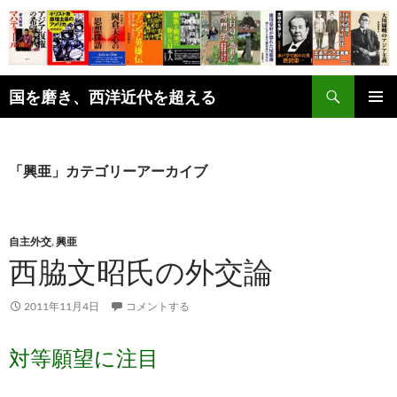
コ
ン
テ
ン
検
ツ
国を磨き、西洋近代を超える
索
へ
メインメ
ス
ニュー
キ
「興亜」カテゴリーアーカイブ
ッ
プ
自主外交
,
興亜
西脇文昭氏の外交論
2011年11月4日
コメントする
対等願望に注目