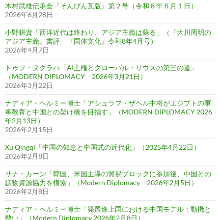
木村武雄伝承会『そんぴん瓦版』第２号（令和８年６月１日）
2026年6月28日
小野耕資「西洋近代は終わり、アジア主義は蘇る」（『大川周明の
アジア主義』書評 『国体文化』令和8年4月号）
2026年4月7日
トゥフ・ヌグラハ「AI主権とグローバル・サウスの第三の道」
（MODERN DIPLOMACY 2026年3月21日）
2026年3月22日
ナディア・ヘルミー博士「アシュラフ・ザヘル中将がエジプトの軍
事教育と中国との架け橋を目指す」（MODERN DIPLOMACY 2026
年2月13日）
2026年2月15日
Xu Qingqi「中国の知恵と中国式の近代化」（2025年4月22日）
2026年2月8日
サナ・カーン「韓国、米国主導の貿易ブロックに参加後、中国との
鉱物資源協力を模索」（Modern Diplomacy 2026年2月5日）
2026年2月8日
ナディア・ヘルミー博士「発展途上国における中国モデル：動機と
勢い」（Modern Diplomacy 2026年2月8日）