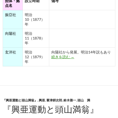
団体・拠
設立時期
備考
点名
振亞社
明治
10（1877）
年
向陽社
明治
11（1878）
年
玄洋社
明治
向陽社から発展。明治14年説もあり
興亜・維新団体設立時期
12（1879）
続きを読む
→
年
『興亜運動と頭山満翁』
,
興亜
,
葦津耕次郎
,
鈴木善一
,
頭山 満
『興亜運動と頭山満翁』