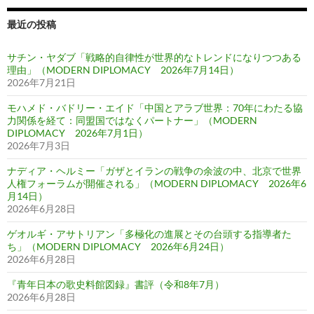
ビ
ゲ
最近の投稿
ー
サチン・ヤダブ「戦略的自律性が世界的なトレンドになりつつある
シ
理由」（MODERN DIPLOMACY 2026年7月14日）
2026年7月21日
ョ
モハメド・バドリー・エイド「中国とアラブ世界：70年にわたる協
ン
力関係を経て：同盟国ではなくパートナー」（MODERN
DIPLOMACY 2026年7月1日）
2026年7月3日
ナディア・ヘルミー「ガザとイランの戦争の余波の中、北京で世界
人権フォーラムが開催される」（MODERN DIPLOMACY 2026年6
月14日）
2026年6月28日
ゲオルギ・アサトリアン「多極化の進展とその台頭する指導者た
ち」（MODERN DIPLOMACY 2026年6月24日）
2026年6月28日
『青年日本の歌史料館図録』書評（令和8年7月）
2026年6月28日