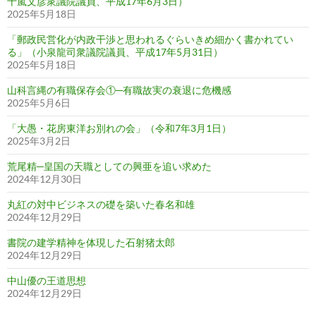
十嵐文彦衆議院議員、平成17年6月3日）
2025年5月18日
「郵政民営化が内政干渉と思われるぐらいきめ細かく書かれてい
る」（小泉龍司衆議院議員、平成17年5月31日）
2025年5月18日
山科言縄の有職保存会①─有職故実の衰退に危機感
2025年5月6日
「大愚・花房東洋お別れの会」（令和7年3月1日）
2025年3月2日
荒尾精─皇国の天職としての興亜を追い求めた
2024年12月30日
丸紅の対中ビジネスの礎を築いた春名和雄
2024年12月29日
書院の建学精神を体現した石射猪太郎
2024年12月29日
中山優の王道思想
2024年12月29日