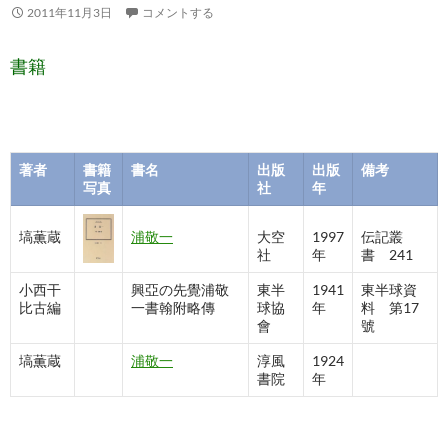
2011年11月3日
コメントする
書籍
著者
書籍
書名
出版
出版
備考
写真
社
年
塙薫蔵
浦敬一
大空
1997
伝記叢
社
年
書 241
小西干
興亞の先覺浦敬
東半
1941
東半球資
比古編
一書翰附略傳
球協
年
料 第17
會
號
塙薫蔵
浦敬一
淳風
1924
書院
年