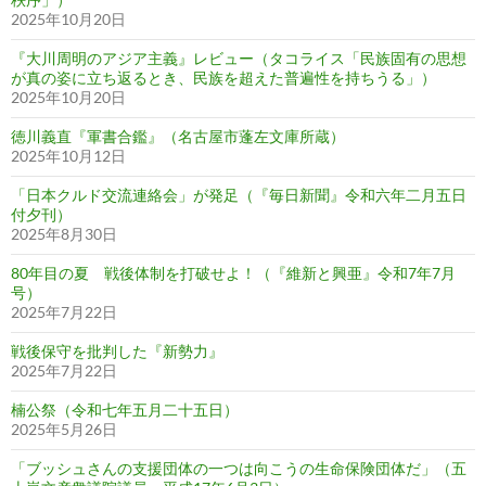
2025年10月20日
『大川周明のアジア主義』レビュー（タコライス「民族固有の思想
が真の姿に立ち返るとき、民族を超えた普遍性を持ちうる」）
2025年10月20日
徳川義直『軍書合鑑』（名古屋市蓬左文庫所蔵）
2025年10月12日
「日本クルド交流連絡会」が発足（『毎日新聞』令和六年二月五日
付夕刊）
2025年8月30日
80年目の夏 戦後体制を打破せよ！（『維新と興亜』令和7年7月
号）
2025年7月22日
戦後保守を批判した『新勢力』
2025年7月22日
楠公祭（令和七年五月二十五日）
2025年5月26日
「ブッシュさんの支援団体の一つは向こうの生命保険団体だ」（五