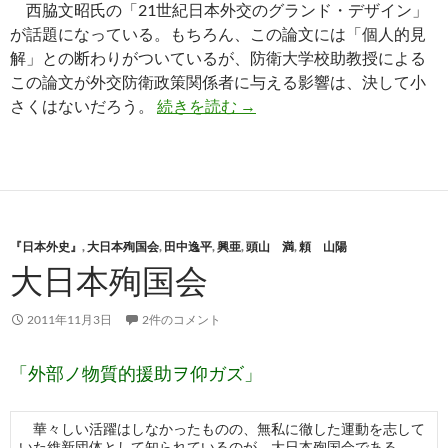
西脇文昭氏の「21世紀日本外交のグランド・デザイン」
が話題になっている。もちろん、この論文には「個人的見
解」との断わりがついているが、防衛大学校助教授による
この論文が外交防衛政策関係者に与える影響は、決して小
西脇文昭氏の外交論
さくはないだろう。
続きを読む
→
『日本外史』
,
大日本殉国会
,
田中逸平
,
興亜
,
頭山 満
,
頼 山陽
大日本殉国会
2011年11月3日
2件のコメント
「外部ノ物質的援助ヲ仰ガズ」
華々しい活躍はしなかったものの、無私に徹した運動を志して
いた維新団体として知られているのが、大日本殉国会である。